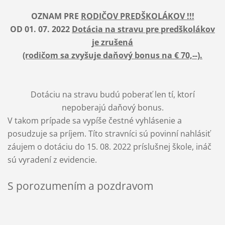
OZNAM PRE
RODIČOV PREDŠKOLÁKOV !!!
OD 01. 07. 2022
Dotácia na stravu pre predškolákov
je zrušená
(rodičom sa zvyšuje daňový bonus na € 70,--).
Dotáciu na stravu budú poberať len tí, ktorí
nepoberajú daňový bonus.
V takom prípade sa vypíše čestné vyhlásenie a
posudzuje sa príjem. Títo stravníci sú povinní nahlásiť
záujem o dotáciu do 15. 08. 2022 príslušnej škole, ináč
sú vyradení z evidencie.
S porozumením a pozdravom