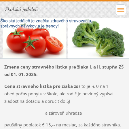
Školská jedáleň
Zmena ceny stravného lístka pre žiaka I. a II. stupňa ZŠ
od 01. 01. 2025:
Cena stravného lístka pre žiaka zš
( to je € 0 na 1
obed počas pobytu v škole, ale rodič je povinný vypísať
žiadosť na dotáciu a doručiť do ŠJ
a zároveň uhradza
paušálny poplatok € 15,-- na mesiac, za každého stravníka,