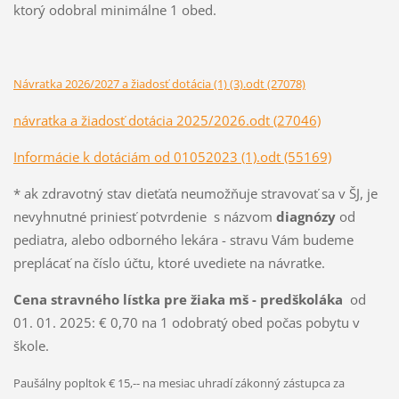
ktorý odobral minimálne 1 obed.
Návratka 2026/2027 a žiadosť dotácia (1) (3).odt (27078)
návratka a žiadosť dotácia 2025/2026.odt (27046)
Informácie k dotáciám od 01052023 (1).odt (55169)
* ak zdravotný stav dieťaťa neumožňuje stravovať sa v ŠJ, je
nevyhnutné priniesť potvrdenie s názvom
diagnózy
od
pediatra, alebo odborného lekára - stravu Vám budeme
preplácať na číslo účtu, ktoré uvediete na návratke.
Cena stravného lístka pre žiaka mš - predškoláka
od
01. 01. 2025: € 0,70 na 1 odobratý obed počas pobytu v
škole.
Paušálny popltok € 15,-- na mesiac uhradí zákonný zástupca za