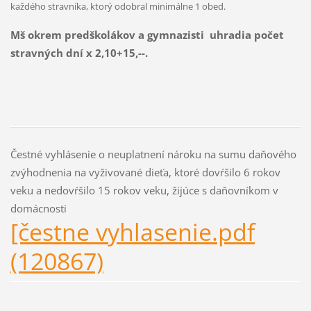
každého stravníka, ktorý odobral minimálne 1 obed.
Mš okrem predškolákov a gymnazisti uhradia počet
stravných dní x 2,10+15,--.
Čestné vyhlásenie o neuplatnení nároku na sumu daňového
zvýhodnenia na vyživované dieťa, ktoré dovŕšilo 6 rokov
veku a nedovŕšilo 15 rokov veku, žijúce s daňovníkom v
domácnosti
[čestne vyhlasenie.pdf
(120867)