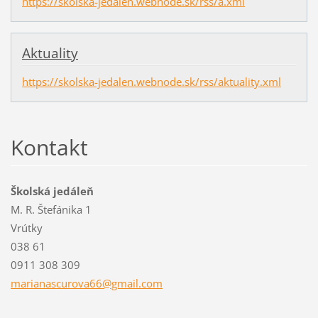
https://skolska-jedalen.webnode.sk/rss/a.xml
Aktuality
https://skolska-jedalen.webnode.sk/rss/aktuality.xml
Kontakt
Školská jedáleň
M. R. Štefánika 1
Vrútky
038 61
0911 308 309
marianas
curova66
@gmail.c
om